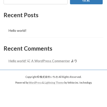
検索
Recent Posts
Hello world!
Recent Comments
Hello world!
に
A WordPress Commenter
より
Copyright © 株式会社いちの All Rights Reserved.
Powered by
WordPress
&
Lightning Theme
by Vektor,Inc. technology.