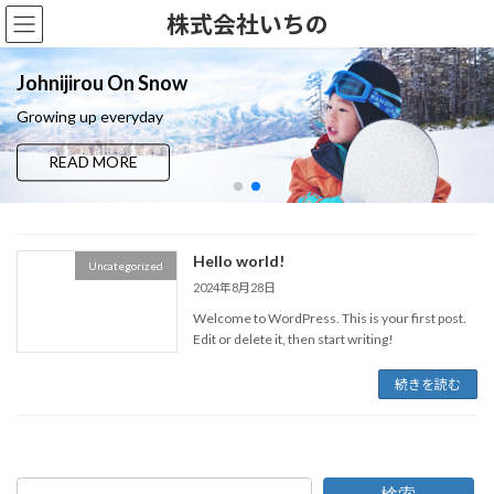
コ
ナ
株式会社いちの
ン
ビ
テ
ゲ
ン
ー
Johnijirou On Snow
ツ
シ
Growing up everyday
へ
ョ
ス
ン
READ MORE
キ
に
ッ
移
プ
動
Hello world!
Uncategorized
2024年8月28日
Welcome to WordPress. This is your first post.
Edit or delete it, then start writing!
続きを読む